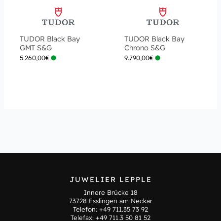
TUDOR Black Bay
TUDOR Black Bay
GMT S&G
Chrono S&G
5.260,00
€
9.790,00
€
JUWELIER LEPPLE
Innere Brücke 18
73728 Esslingen am Neckar
Telefon:
+49 711.35 73 92
Telefax: +49 711.3 50 81 52