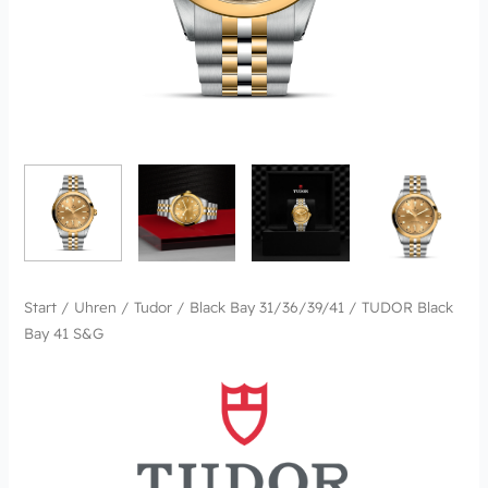
Start
/
Uhren
/
Tudor
/
Black Bay 31/36/39/41
/ TUDOR Black
Bay 41 S&G