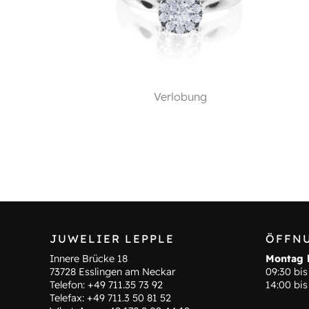
Verlobung
JUWELIER LEPPLE
ÖFFN
Innere Brücke 18
Montag b
73728 Esslingen am Neckar
09:30 bis
Telefon:
+49 711.35 73 92
14:00 bis
Telefax: +49 711.3 50 81 52