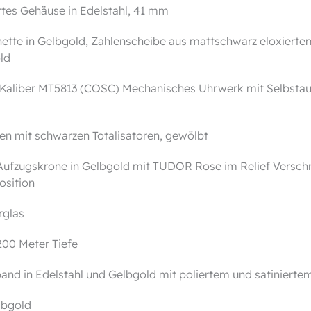
ertes Gehäuse in Edelstahl, 41 mm
ette in Gelbgold, Zahlenscheibe aus mattschwarz eloxierte
old
Kaliber MT5813 (COSC) Mechanisches Uhrwerk mit Selbstauf
n mit schwarzen Totalisatoren, gewölbt
ufzugskrone in Gelbgold mit TUDOR Rose im Relief Verschr
osition
rglas
200 Meter Tiefe
nd in Edelstahl und Gelbgold mit poliertem und satiniertem 
lbgold