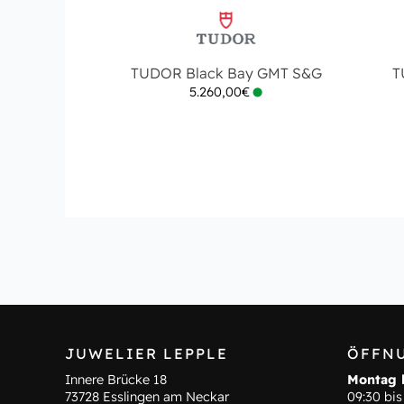
TUDOR Black Bay GMT S&G
T
5.260,00
€
JUWELIER LEPPLE
ÖFFN
Innere Brücke 18
Montag b
73728 Esslingen am Neckar
09:30 bis