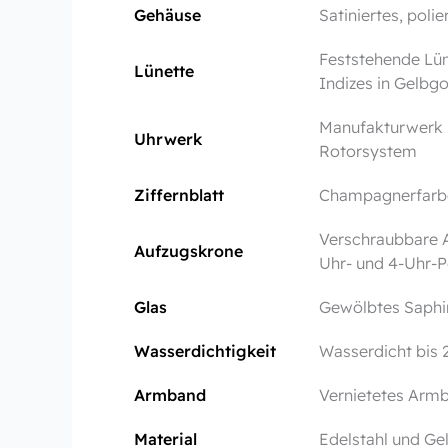
Gehäuse
Satiniertes, poli
Feststehende Lün
Lünette
Indizes in Gelbg
Manufakturwerk 
Uhrwerk
Rotorsystem
Ziffernblatt
Champagnerfarbe
Verschraubbare A
Aufzugskrone
Uhr- und 4‑Uhr‑P
Glas
Gewölbtes Saphi
Wasserdichtigkeit
Wasserdicht bis 
Armband
Vernietetes Armba
Material
Edelstahl und Ge