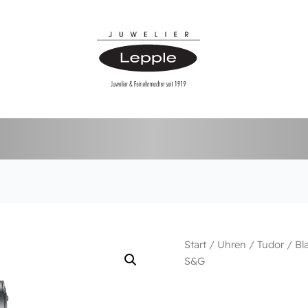
TUDOR
Start
/
Uhren
/
Tudor
/
Bl
Black
S&G
Bay
Chrono