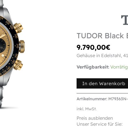
S&G
Menge
TUDOR Black 
9.790,00
€
Gehäuse in Edelstahl, 
Verfügbarkeit:
Vorrätig
In den Warenkorb
Artikelnummer:
M79363N
inkl. MwSt.
Preis ausblenden
Unser Service für Sie: