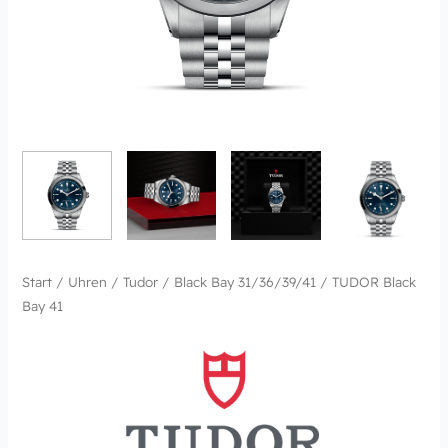
Start
/
Uhren
/
Tudor
/
Black Bay 31/36/39/41
/ TUDOR Black
Bay 41