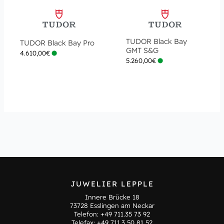
TUDOR Black Bay
TUDOR Black Bay Pro
GMT S&G
4.610,00
€
5.260,00
€
JUWELIER LEPPLE
Innere Brücke 18
73728 Esslingen am Neckar
Telefon:
+49 711.35 73 92
Telefax: +49 711.3 50 81 52