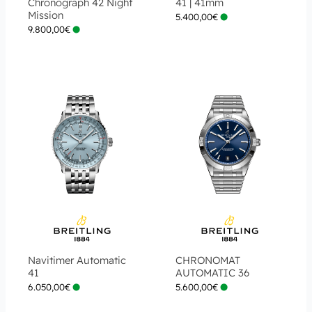
Chronograph 42 Night
41 | 41mm
Mission
5.400,00
€
9.800,00
€
Navitimer Automatic
CHRONOMAT
41
AUTOMATIC 36
6.050,00
€
5.600,00
€