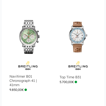
Navitimer B01
Top Time B31
Chronograph 41 |
5.700,00
€
41mm
9.850,00
€