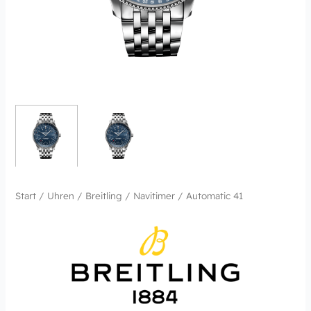
Start
/
Uhren
/
Breitling
/
Navitimer
/ Automatic 41