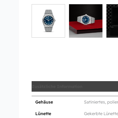
Zusätzliche Information
Produktsicher
Gehäuse
Satiniertes, poli
Lünette
Gekerbte Lünette