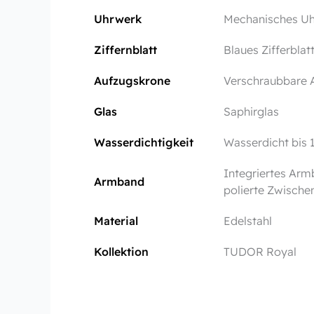
Uhrwerk
Mechanisches Uhr
Ziffernblatt
Blaues Zifferblat
Aufzugskrone
Verschraubbare 
Glas
Saphirglas
Wasserdichtigkeit
Wasserdicht bis 
Integriertes Armb
Armband
polierte Zwisch
Material
Edelstahl
Kollektion
TUDOR Royal