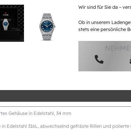
Wir sind für Sie da – ve
Ob in unserem Ladengesc
stets eine persönliche B
NEHMEN
heit
ertes Gehäuse in Edelstahl, 34 mm
 in Edelstahl 316L, abwechselnd gefräste Rillen und poliert