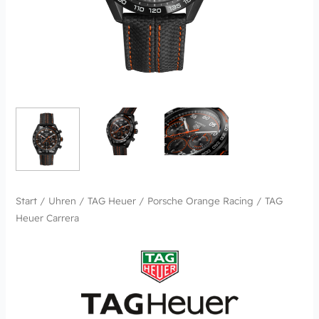
Start
/
Uhren
/
TAG Heuer
/
Porsche Orange Racing
/ TAG
Heuer Carrera