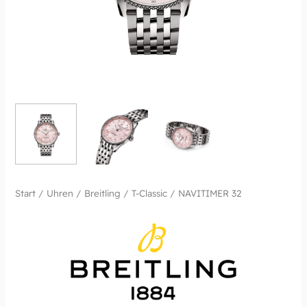
Start
/
Uhren
/
Breitling
/
T-Classic
/ NAVITIMER 32