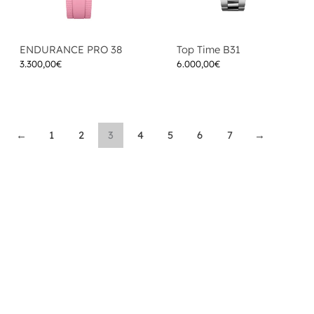
ENDURANCE PRO 38
Top Time B31
3.300,00
€
6.000,00
€
←
1
2
3
4
5
6
7
→