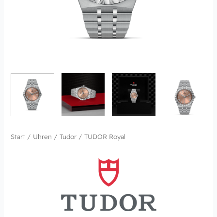
Start
/
Uhren
/
Tudor
/ TUDOR Royal