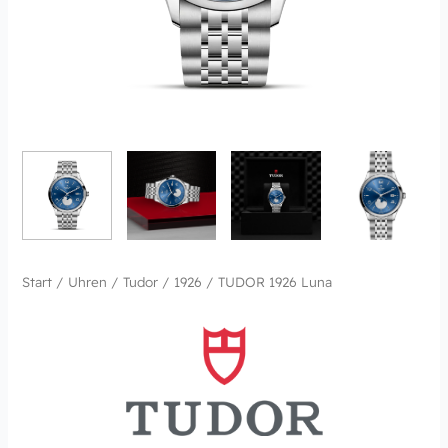
Start
/
Uhren
/
Tudor
/
1926
/ TUDOR 1926 Luna