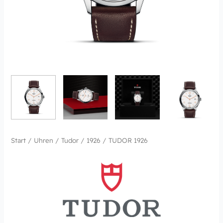
Start
/
Uhren
/
Tudor
/
1926
/ TUDOR 1926