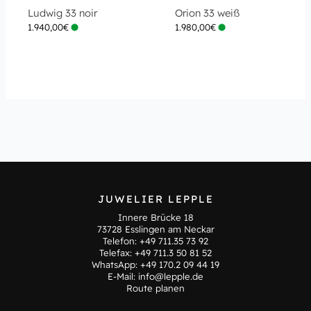
Ludwig 33 noir
Orion 33 weiß
1.940,00
€
1.980,00
€
JUWELIER LEPPLE
Innere Brücke 18
73728 Esslingen am Neckar
Telefon:
+49 711.35 73 92
Telefax: +49 711.3 50 81 52
WhatsApp:
+49 170.2 09 44 19
E-Mail:
info@lepple.de
Route planen