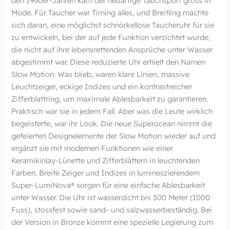
den 1960er-Jahren kam der neuartige Tauchsport gross in
Mode. Für Taucher war Timing alles, und Breitling machte
sich daran, eine möglichst schnörkellose Taucheruhr für sie
zu entwickeln, bei der auf jede Funktion verzichtet wurde,
die nicht auf ihre lebensrettenden Ansprüche unter Wasser
abgestimmt war. Diese reduzierte Uhr erhielt den Namen
Slow Motion. Was blieb, waren klare Linien, massive
Leuchtzeiger, eckige Indizes und ein kontrastreicher
Zifferblattring, um maximale Ablesbarkeit zu garantieren.
Praktisch war sie in jedem Fall. Aber was die Leute wirklich
begeisterte, war ihr Look. Die neue Superocean nimmt die
gefeierten Designelemente der Slow Motion wieder auf und
ergänzt sie mit modernen Funktionen wie einer
Keramikinlay-Lünette und Zifferblättern in leuchtenden
Farben. Breite Zeiger und Indizes in lumineszierendem
Super-LumiNova® sorgen für eine einfache Ablesbarkeit
unter Wasser. Die Uhr ist wasserdicht bis 300 Meter (1000
Fuss), stossfest sowie sand- und salzwasserbeständig. Bei
der Version in Bronze kommt eine spezielle Legierung zum