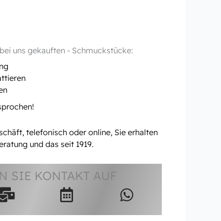
- bei uns gekauften - Schmuckstücke:
ung
ttieren
en
rsprochen!
häft, telefonisch oder online, Sie erhalten
eratung und das seit 1919.
 SIE KONTAKT AUF