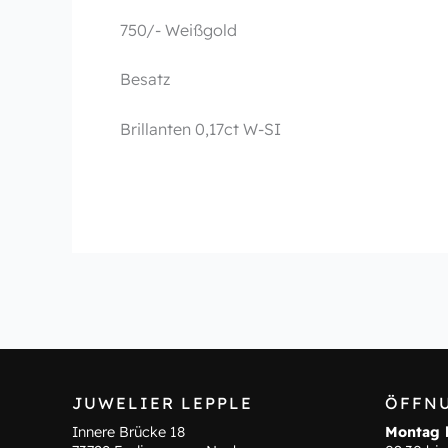
750/- Weißgold
Besatz
Brillanten 0,17ct W-SI
JUWELIER LEPPLE
ÖFFN
Innere Brücke 18
Montag b