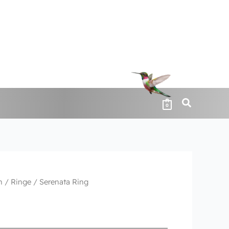
0
n
/
Ringe
/ Serenata Ring