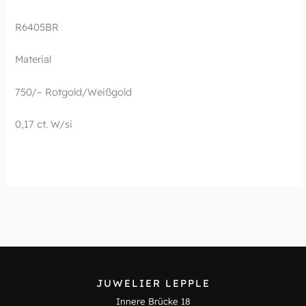
R6405BR
Material
750/– Rotgold/Weißgold
0,17 ct. W/si
JUWELIER LEPPLE
Innere Brücke 18