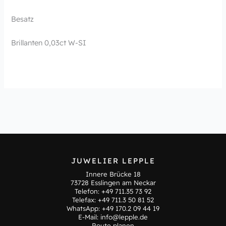
Besatz
Brillanten 0,03ct W-SI
JUWELIER LEPPLE
Innere Brücke 18
73728 Esslingen am Neckar
Telefon:
+49 711.35 73 92
Telefax: +49 711.3 50 81 52
WhatsApp:
+49 170.2 09 44 19
E-Mail:
info@lepple.de
Route planen