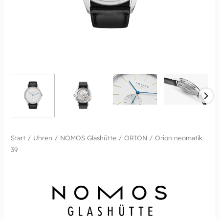
Start
/
Uhren
/
NOMOS Glashütte
/
ORION
/ Orion neomatik
39