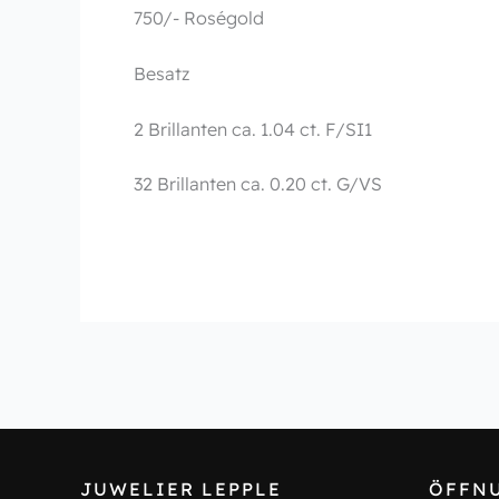
750/- Roségold
Besatz
2 Brillanten ca. 1.04 ct. F/SI1
32 Brillanten ca. 0.20 ct. G/VS
JUWELIER LEPPLE
ÖFFN