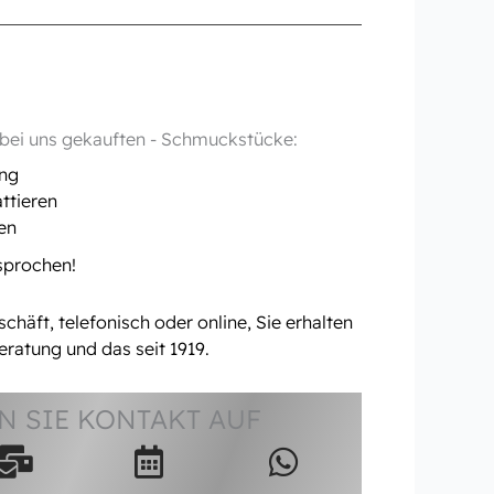
- bei uns gekauften - Schmuckstücke:
ung
ttieren
en
rsprochen!
häft, telefonisch oder online, Sie erhalten
eratung und das seit 1919.
 SIE KONTAKT AUF