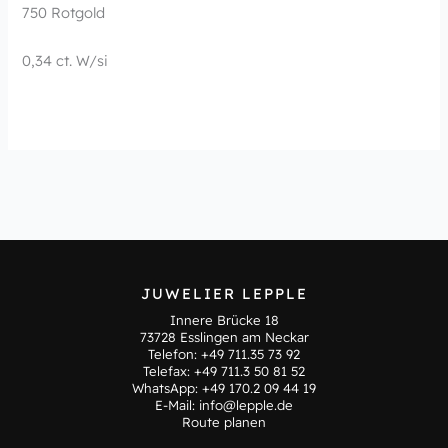
750 Rotgold
0,34 ct. W/si
JUWELIER LEPPLE
Innere Brücke 18
73728 Esslingen am Neckar
Telefon:
+49 711.35 73 92
Telefax: +49 711.3 50 81 52
WhatsApp:
+49 170.2 09 44 19
E-Mail:
info@lepple.de
Route planen