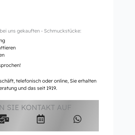
- bei uns gekauften - Schmuckstücke:
ung
ttieren
en
rsprochen!
häft, telefonisch oder online, Sie erhalten
eratung und das seit 1919.
 SIE KONTAKT AUF