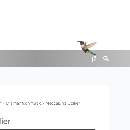
0
n
/
Diamantschmuck
/ Mezzaluna Collier
ier