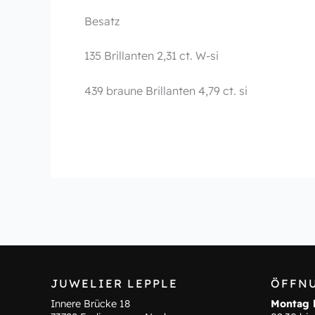
Besatz
135 Brillanten 2,31 ct. W-si
439 braune Brillanten 4,79 ct. si
JUWELIER LEPPLE
ÖFFN
Innere Brücke 18
Montag b