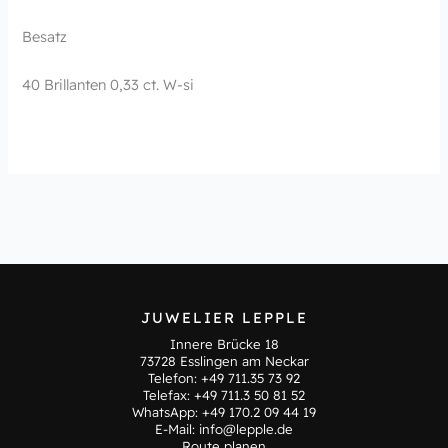
Besatz
40 Brillanten 0,33 ct. W-si
JUWELIER LEPPLE
Innere Brücke 18
73728 Esslingen am Neckar
Telefon:
+49 711.35 73 92
Telefax: +49 711.3 50 81 52
WhatsApp:
+49 170.2 09 44 19
E-Mail:
info@lepple.de
Route planen