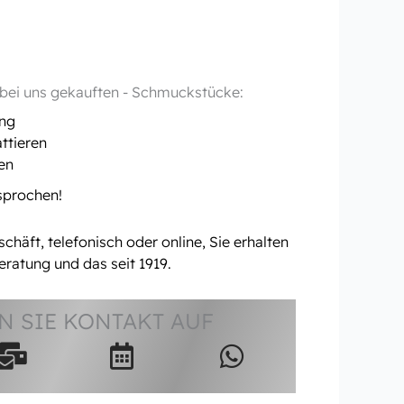
- bei uns gekauften - Schmuckstücke:
ung
ttieren
en
rsprochen!
häft, telefonisch oder online, Sie erhalten
eratung und das seit 1919.
 SIE KONTAKT AUF