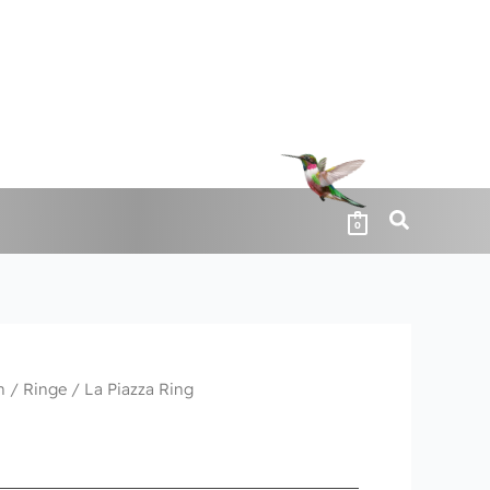
0
n
/
Ringe
/ La Piazza Ring