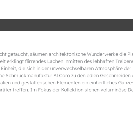
ht getaucht, säumen architektonische Wunderwerke die Piazza
elt erklingt flirrendes Lachen inmitten des lebhaften Treibe
Einheit, die sich in der unverwechselbaren Atmosphäre der Pi
ische Schmuckmanufaktur Al Coro zu den edlen Geschmeiden de
ien und gestalterischen Elementen ein einheitliches Ganzes
räter treffen. Im Fokus der Kollektion stehen voluminöse De