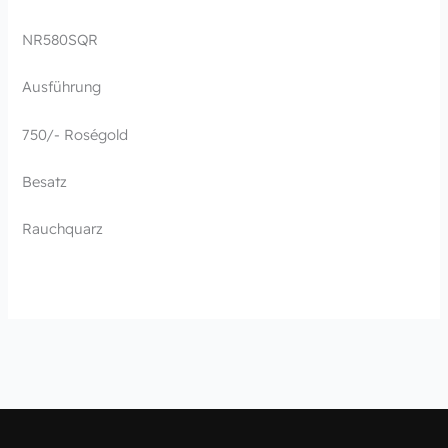
NR580SQR
Ausführung
750/- Roségold
Besatz
Rauchquarz