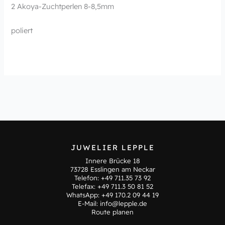
2 Akoya-Zuchtperlen 8-8,5mm
poliert
JUWELIER LEPPLE
Innere Brücke 18
73728 Esslingen am Neckar
Telefon:
+49 711.35 73 92
Telefax: +49 711.3 50 81 52
WhatsApp:
+49 170.2 09 44 19
E-Mail:
info@lepple.de
Route planen