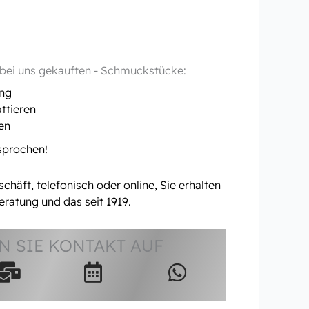
- bei uns gekauften - Schmuckstücke:
ung
ttieren
en
rsprochen!
häft, telefonisch oder online, Sie erhalten
eratung und das seit 1919.
 SIE KONTAKT AUF