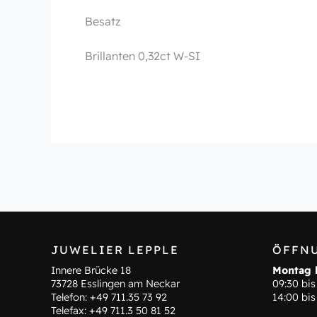
Besatz
Brillanten 0,32ct W-SI
JUWELIER LEPPLE
ÖFFN
Innere Brücke 18
Montag b
73728 Esslingen am Neckar
09:30 bis
Telefon:
+49 711.35 73 92
14:00 bis
Telefax: +49 711.3 50 81 52