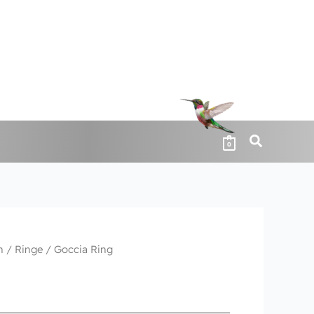
0
n
/
Ringe
/ Goccia Ring