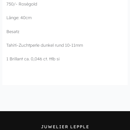
750/- Roségold
Länge: 40cm
Besatz
Tahiti-Zuchtperle dunkel rund 10-11mm
1 Brillant ca. 0,046 ct. ttlb si
JUWELIER LEPPLE