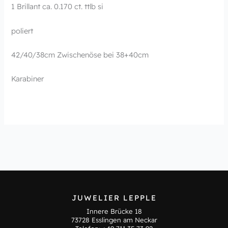
1 Brillant ca. 0.170 ct. ttlb si
poliert
42/40/38cm Zwischenöse bei 38+40cm
Karabiner
JUWELIER LEPPLE
Innere Brücke 18
73728 Esslingen am Neckar