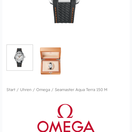
Start
/
Uhren
/
Omega
/ Seamaster Aqua Terra 150 M