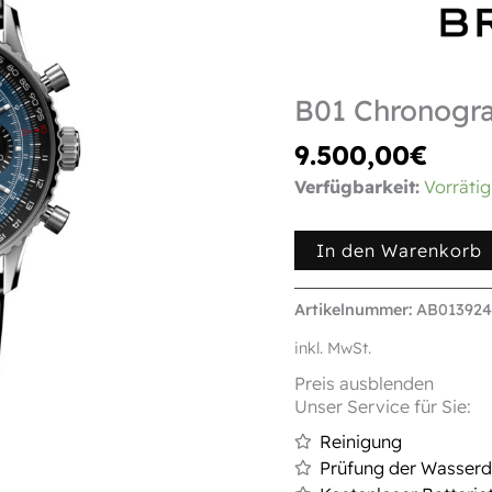
B01 Chronogr
9.500,00
€
Verfügbarkeit:
Vorrätig
In den Warenkorb
Artikelnummer:
AB013924
inkl. MwSt.
Preis ausblenden
Unser Service für Sie:
Reinigung
Prüfung der Wasserdi