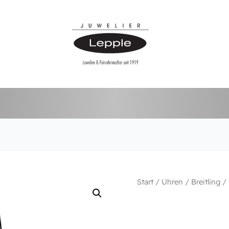
B01
Start
/
Uhren
/
Breitling
/
Chronograph
41
Menge