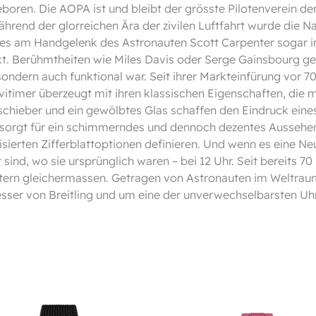
boren. Die AOPA ist und bleibt der grösste Pilotenverein der
während der glorreichen Ära der zivilen Luftfahrt wurde die 
 es am Handgelenk des Astronauten Scott Carpenter sogar in
t. Berühmtheiten wie Miles Davis oder Serge Gainsbourg ge
, sondern auch funktional war. Seit ihrer Markteinfürung vor
avitimer überzeugt mit ihren klassischen Eigenschaften, die
schieber und ein gewölbtes Glas schaffen den Eindruck eines
sorgt für ein schimmerndes und dennoch dezentes Aussehen.
isierten Zifferblattoptionen definieren. Und wenn es eine Ne
sind, wo sie ursprünglich waren – bei 12 Uhr. Seit bereits 70 
ettern gleichermassen. Getragen von Astronauten im Weltrau
sser von Breitling und um eine der unverwechselbarsten Uhre