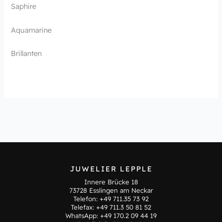
Saphire
Aquamarine
Brillanten
JUWELIER LEPPLE
Innere Brücke 18
73728 Esslingen am Neckar
Telefon:
+49 711.35 73 92
Telefax: +49 711.3 50 81 52
WhatsApp:
+49 170.2 09 44 19