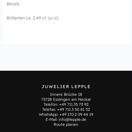
Besatz
Brillanten ca. 2.49 ct. (w si)
JUWELIER LEPPLE
Innere Brücke 18
73728 Esslingen am Neckar
Telefon:
+49 711.35 73 92
Telefax: +49 711.3 50 81 52
WhatsApp:
+49 170.2 09 44 19
E-Mail:
info@lepple.de
Route planen