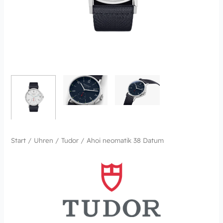
Start
/
Uhren
/
Tudor
/ Ahoi neomatik 38 Datum